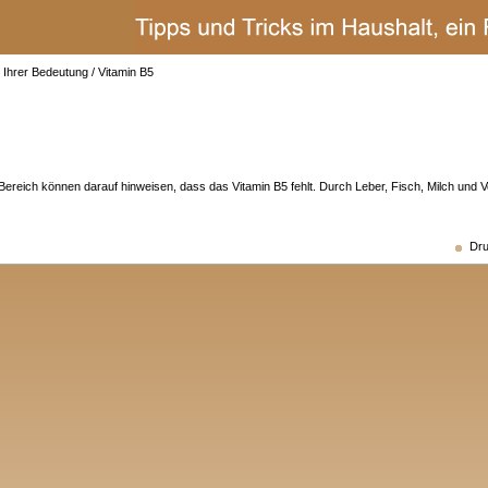
 Ihrer Bedeutung
/
Vitamin B5
reich können darauf hinweisen, dass das Vitamin B5 fehlt. Durch Leber, Fisch, Milch und V
Dru