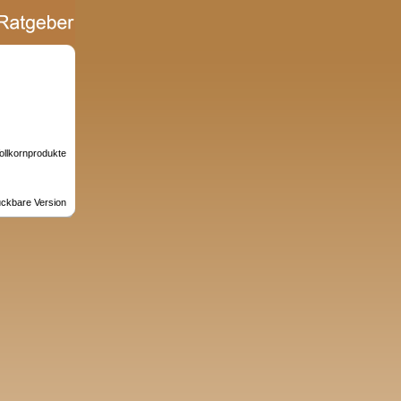
ollkornprodukte
ckbare Version