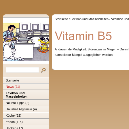
Startseite
/
Lexikon und Masseinheiten
/
Vitamine und
Andauernde Müdigkeit, Störungen im Magen – Darm Be
kann dieser Mangel ausgeglichen werden.
Startseite
News (11)
Lexikon und
Masseinheiten
Neuste Tipps (2)
Haushalt Allgemein (4)
Küche (32)
Essen (114)
Backen (17)