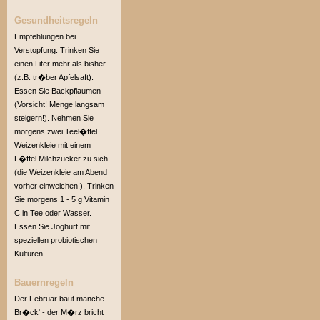
Gesundheitsregeln
Empfehlungen bei
Verstopfung: Trinken Sie
einen Liter mehr als bisher
(z.B. tr�ber Apfelsaft).
Essen Sie Backpflaumen
(Vorsicht! Menge langsam
steigern!). Nehmen Sie
morgens zwei Teel�ffel
Weizenkleie mit einem
L�ffel Milchzucker zu sich
(die Weizenkleie am Abend
vorher einweichen!). Trinken
Sie morgens 1 - 5 g Vitamin
C in Tee oder Wasser.
Essen Sie Joghurt mit
speziellen probiotischen
Kulturen.
Bauernregeln
Der Februar baut manche
Br�ck' - der M�rz bricht