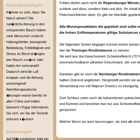
Fehlen dürfen auch nicht die
Regensburger Würste
Gesundheitsregeln
schlank und dünn, sondern klein und dick: Ihr Inhalt
K�nnte es sein, dass Sie
Fleischwürfelchen darin. Es gibt sie ebenfalls gepöke
falsch atmen? Die
nat�rliche Atmung in den
Alle Wurstspezialitäten die gepökelt sind sollte 
entspannten Bauch haben
die hohen Grilltemperaturen giftige Substanzen
viele Menschen verlernt!
Haltungsfehler, beengende
Die folgenden Sorten hingegen können immer besten G
Bekleidung, Fettleibigkeit und
hier die
Thüringer Rostbratwurst
zu nennen.
Stress im Beruf dr�ngen
Sie wird aus durchwachsenem Schweinefleisch (70 %)
den Bauch zur�ck oder
unverwechselbaren pikanten Geschmack, der von der
halten ihn verkrampft!
Dadurch wird die Luft
Daneben gibt es noch die
Nürnberger Rostbratwür
knapper und die Atmung
halben Dutzend angeboten. Hergestellt werden sie a
anstrengend!
Verwendung von viel Majoran-Gewürz so einzigartig.
Atemtherapeutische
�bungen waren bereits im
Zum Schluss seien noch die bekanntesten polnischen
alten China und Indien
und Kümmel und bestehen fast nur aus Schweinefleisch
bekannt! (Yoga) Informieren
geräuchert.
Sie sich, wo Sie die Technik
erlernen k�nnen!
Welche Wurst sie auch bevorzugen, sie sind alle leck
Bauernregeln
Auf M�rzendonner folgt ein