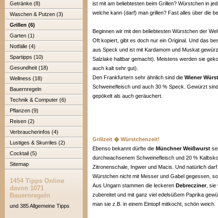
Getränke (8)
ist mit am beliebtesten beim Grillen? Würstchen in je
welche kann (darf) man grillen? Fast alles über die b
Waschen & Putzen (3)
Grillen (6)
Beginnen wir mit den beliebtesten Würstchen der Wel
Garten (1)
Oft kopiert, gibt es doch nur ein Original. Und das
Notfälle (4)
aus Speck und ist mit Kardamom und Muskat gewürzt.
Spartipps (10)
Salzlake haltbar gemacht). Meistens werden sie gek
Gesundheit (18)
auch kalt sehr gut).
Den Frankfurtern sehr ähnlich sind die
Wiener Würs
Wellness (18)
Schweinefleisch und auch 30 % Speck. Gewürzt sind 
Bauernregeln
gepökelt als auch geräuchert.
Technik & Computer (6)
Pflanzen (9)
Reisen (2)
Verbraucherinfos (4)
Grillzeit � Würstchenzeit!
Lustiges & Skurriles (2)
Ebenso bekannt dürfte die
Münchner Weißwurst
sei
Cocktail (5)
durchwachsenem Schweinefleisch und 20 % Kalbskopf
Sitemap
Zitronenschale, Ingwer und Macis. Und natürlich darf 
Würstchen nicht mit Messer und Gabel gegessen, son
1454 Tipps Online
Aus Ungarn stammen die leckeren
Debrecziner
, si
davon 1071
Bauernregeln
zubereitet und mit ganz viel edelsüßem Paprika gewü
man sie z.B. in einem Eintopf mitkocht, schön weich.
und 385 Allgemeine Tipps