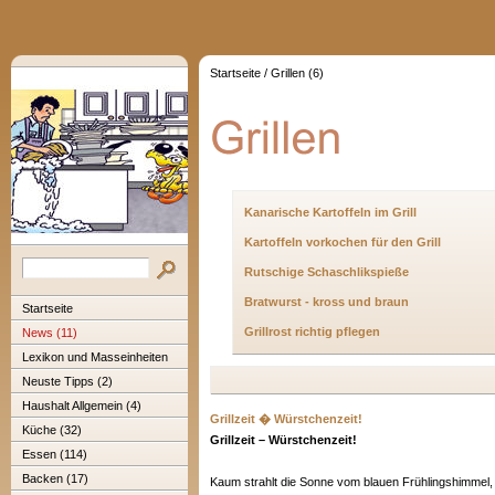
Startseite
/
Grillen (6)
Kanarische Kartoffeln im Grill
Kartoffeln vorkochen für den Grill
Rutschige Schaschlikspieße
Bratwurst - kross und braun
Startseite
Grillrost richtig pflegen
News (11)
Lexikon und Masseinheiten
Neuste Tipps (2)
Haushalt Allgemein (4)
Grillzeit � Würstchenzeit!
Küche (32)
Grillzeit – Würstchenzeit!
Essen (114)
Backen (17)
Kaum strahlt die Sonne vom blauen Frühlingshimmel, w