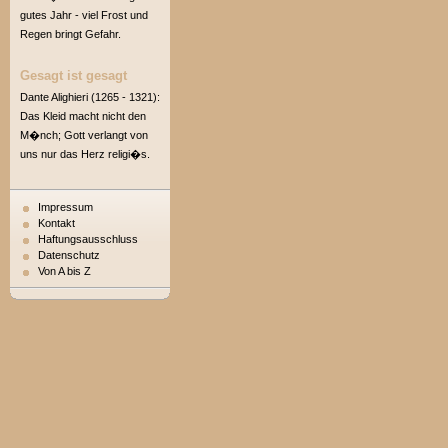
gutes Jahr - viel Frost und
Regen bringt Gefahr.
Gesagt ist gesagt
Dante Alighieri (1265 - 1321):
Das Kleid macht nicht den
M�nch; Gott verlangt von
uns nur das Herz religi�s.
Impressum
Kontakt
Haftungsausschluss
Datenschutz
Von A bis Z