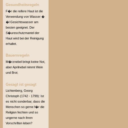
Gesundheitsregeln
F�r die reifere Haut ist die
Verwendung von Wasser �
�l Gesichtswasser am
besten geeignet. Der
S�ureschutzmantel der
Haut wird bei der Reinigung
erhaltet.
Bauernregeln
M�rznebel bringt keine Not,
aber Aprilnebel nimmt Wein
und Brot.
Gesagt ist gesagt
Lichtenberg, Georg
Christoph (1742 - 1799): Ist
es nicht sonderbar, dass die
Menschen so gerne f�r die
Religion fechten und so
ungerne nach ihren
Vorschriften leben?