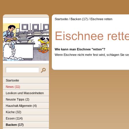
Startseite
/
Backen (17)
/
Eischnee retten
Wie kann man Eischnee "retten"?
Wenn Eischnee nicht mehr fest wird, schlagen Sie se
Startseite
News (11)
Lexikon und Masseinheiten
Neuste Tipps (2)
Haushalt Allgemein (4)
Küche (32)
Essen (114)
Backen (17)