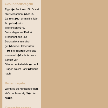
Gesundheitsregeln
Tipp f�r Senioren: Ein Drittel
aller Menschen �ber 65
Jahre st�rzt einmal im Jahr!
Teppichr�nder,
Telefonschn�re,
Bettvorleger auf Parkett,
Treppenstufen und
Bordsteinkanten sind
gef�hrliche Stolperfallen!
F�r Sturzgef�hrdete gibt
es einen H�ftschutz, zum
Schutz vor
Oberschenkelhalsbr�chen!
Fragen Sie im Sanit�tshaus
nach!
Bauernregeln
Wenn es zu Kunigunde friert,
sie's noch vierzig N�chte
sp�rt.
Gesagt ist gesagt