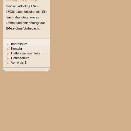
Heinse, Wilhelm (1746 -
1803): Liebe kritisiert nie. Sie
nimmt das Gute, wie es
kommt und entschuldigt das
B�se ohne Vorbedacht.
Impressum
Kontakt
Haftungsausschluss
Datenschutz
Von A bis Z