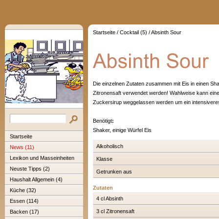
Startseite
/
Cocktail (5)
/
Absinth Sour
Die einzelnen Zutaten zusammen mit Eis in einen Sha
Zitronensaft verwendet werden! Wahlweise kann eine G
Zuckersirup weggelassen werden um ein intensiver
Benötigt
:
Shaker, einige Würfel Eis
Startseite
Alkoholisch
News (11)
Lexikon und Masseinheiten
Klasse
Neuste Tipps (2)
Getrunken aus
Haushalt Allgemein (4)
Zutaten
Küche (32)
4 cl Absinth
Essen (114)
3 cl Zitronensaft
Backen (17)