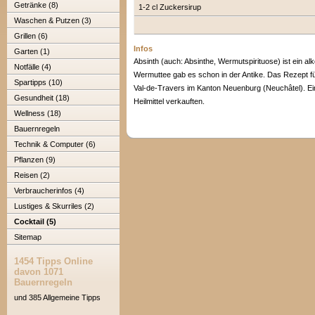
Getränke (8)
1-2 cl Zuckersirup
Waschen & Putzen (3)
Grillen (6)
Infos
Garten (1)
Absinth (auch: Absinthe, Wermutspirituose) ist ein a
Notfälle (4)
Wermuttee gab es schon in der Antike. Das Rezept fü
Spartipps (10)
Val-de-Travers im Kanton Neuenburg (Neuchâtel). Ein
Gesundheit (18)
Heilmittel verkauften.
Wellness (18)
Bauernregeln
Technik & Computer (6)
Pflanzen (9)
Reisen (2)
Verbraucherinfos (4)
Lustiges & Skurriles (2)
Cocktail (5)
Sitemap
1454 Tipps Online
davon 1071
Bauernregeln
und 385 Allgemeine Tipps