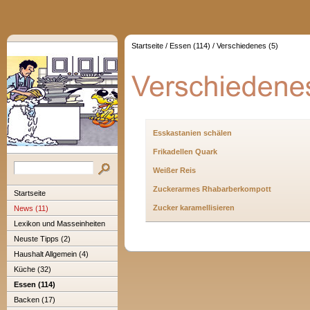
Startseite
/
Essen (114)
/
Verschiedenes (5)
Esskastanien schälen
Frikadellen Quark
Weißer Reis
Zuckerarmes Rhabarberkompott
Startseite
Zucker karamellisieren
News (11)
Lexikon und Masseinheiten
Neuste Tipps (2)
Haushalt Allgemein (4)
Küche (32)
Essen (114)
Backen (17)