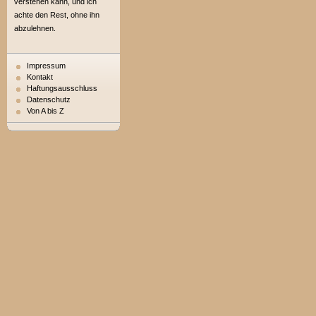
verstehen kann, und ich
achte den Rest, ohne ihn
abzulehnen.
Impressum
Kontakt
Haftungsausschluss
Datenschutz
Von A bis Z