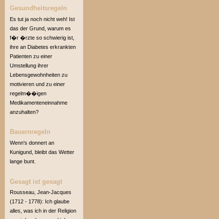
Gesundheitsregeln
Es tut ja noch nicht weh! Ist
das der Grund, warum es
f�r �rzte so schwierig ist,
ihre an Diabetes erkrankten
Patienten zu einer
Umstellung ihrer
Lebensgewohnheiten zu
motivieren und zu einer
regelm��igen
Medikamenteneinnahme
anzuhalten?
Bauernregeln
Wenn's donnert an
Kunigund, bleibt das Wetter
lange bunt.
Gesagt ist gesagt
Rousseau, Jean-Jacques
(1712 - 1778): Ich glaube
alles, was ich in der Religion