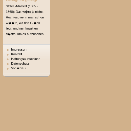
Stifter, Adalbert (1805 -
1868): Das w�re ja nichts
Rechtes, wenn man schon
w��te, wo das Gl�ck
liegt, und nur hingehen
d�rfte, um es aufzuheben.
Impressum
Kontakt
Haftungsausschluss
Datenschutz
Von A bis Z