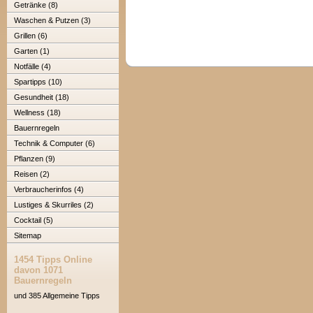
Getränke (8)
Waschen & Putzen (3)
Grillen (6)
Garten (1)
Notfälle (4)
Spartipps (10)
Gesundheit (18)
Wellness (18)
Bauernregeln
Technik & Computer (6)
Pflanzen (9)
Reisen (2)
Verbraucherinfos (4)
Lustiges & Skurriles (2)
Cocktail (5)
Sitemap
1454 Tipps Online
davon 1071
Bauernregeln
und 385 Allgemeine Tipps