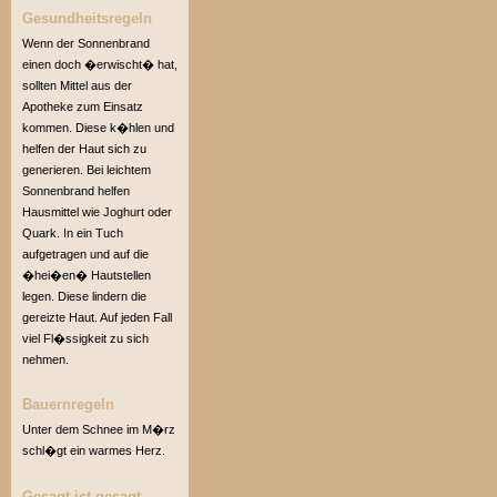
Gesundheitsregeln
Wenn der Sonnenbrand
einen doch �erwischt� hat,
sollten Mittel aus der
Apotheke zum Einsatz
kommen. Diese k�hlen und
helfen der Haut sich zu
generieren. Bei leichtem
Sonnenbrand helfen
Hausmittel wie Joghurt oder
Quark. In ein Tuch
aufgetragen und auf die
�hei�en� Hautstellen
legen. Diese lindern die
gereizte Haut. Auf jeden Fall
viel Fl�ssigkeit zu sich
nehmen.
Bauernregeln
Unter dem Schnee im M�rz
schl�gt ein warmes Herz.
Gesagt ist gesagt