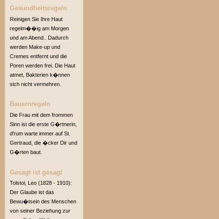
Gesundheitsregeln
Reinigen Sie Ihre Haut
regelm��ig am Morgen
und am Abend.. Dadurch
werden Make-up und
Cremes entfernt und die
Poren werden frei. Die Haut
atmet, Bakterien k�nnen
sich nicht vermehren.
Bauernregeln
Die Frau mit dem frommen
Sinn ist die erste G�rtnerin,
d'rum warte immer auf St.
Gertraud, die �cker Dir und
G�rten baut.
Gesagt ist gesagt
Tolstoi, Leo (1828 - 1910):
Der Glaube ist das
Bewu�tsein des Menschen
von seiner Beziehung zur