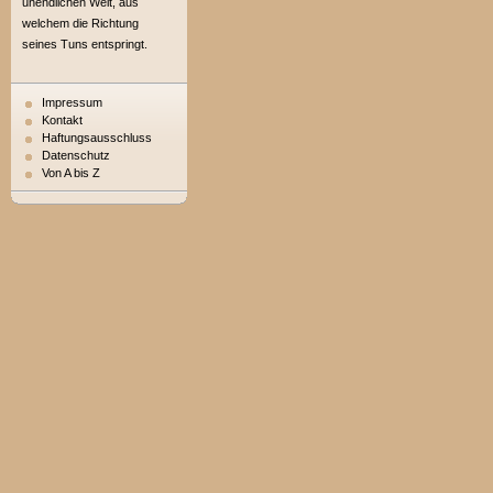
unendlichen Welt, aus
welchem die Richtung
seines Tuns entspringt.
Impressum
Kontakt
Haftungsausschluss
Datenschutz
Von A bis Z