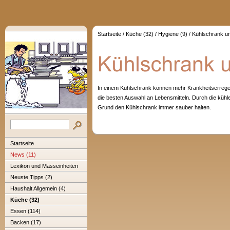
Startseite
/
Küche (32)
/
Hygiene (9)
/
Kühlschrank un
In einem Kühlschrank können mehr Krankheitserreger
die besten Auswahl an Lebensmitteln. Durch die kühle
Grund den Kühlschrank immer sauber halten.
Startseite
News (11)
Lexikon und Masseinheiten
Neuste Tipps (2)
Haushalt Allgemein (4)
Küche (32)
Essen (114)
Backen (17)