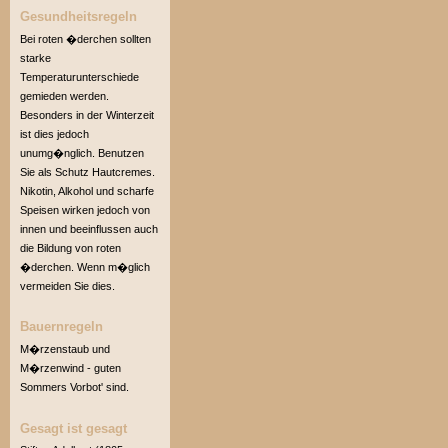
Gesundheitsregeln
Bei roten �derchen sollten
starke
Temperaturunterschiede
gemieden werden.
Besonders in der Winterzeit
ist dies jedoch
unumg�nglich. Benutzen
Sie als Schutz Hautcremes.
Nikotin, Alkohol und scharfe
Speisen wirken jedoch von
innen und beeinflussen auch
die Bildung von roten
�derchen. Wenn m�glich
vermeiden Sie dies.
Bauernregeln
M�rzenstaub und
M�rzenwind - guten
Sommers Vorbot' sind.
Gesagt ist gesagt