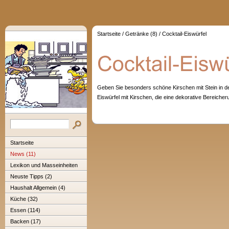
Startseite
/
Getränke (8)
/
Cocktail-Eiswürfel
Geben Sie besonders schöne Kirschen mit Stein in d
Eiswürfel mit Kirschen, die eine dekorative Bereicher
Startseite
News (11)
Lexikon und Masseinheiten
Neuste Tipps (2)
Haushalt Allgemein (4)
Küche (32)
Essen (114)
Backen (17)