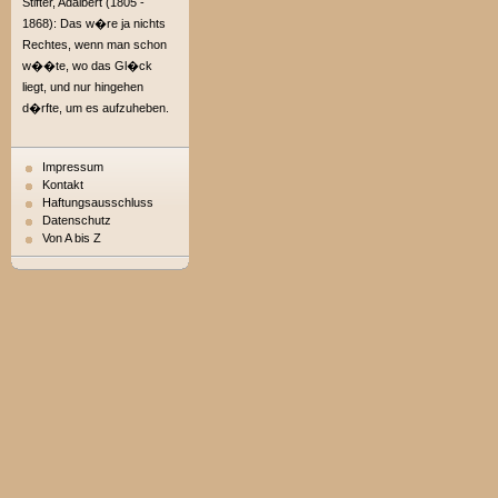
Stifter, Adalbert (1805 -
1868): Das w�re ja nichts
Rechtes, wenn man schon
w��te, wo das Gl�ck
liegt, und nur hingehen
d�rfte, um es aufzuheben.
Impressum
Kontakt
Haftungsausschluss
Datenschutz
Von A bis Z